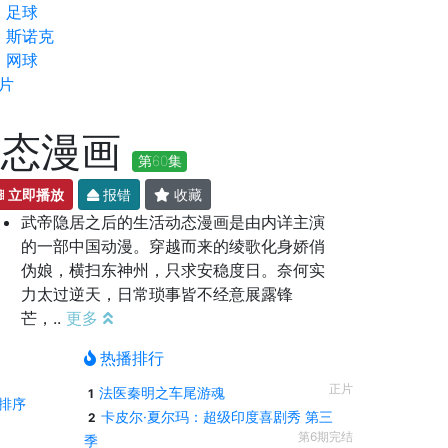
足球
斯诺克
网球
片
动态漫画
第60集
立即播放
报错
收藏
武帝隐居之后的生活动态漫画是由内详主演
的一部中国动漫。穿越而来的绫歌化身娇俏
伪娘，横扫东神州，只求安稳度日。奈何实
力太过逆天，日常琐事皆不经意展露锋
芒，..
更多
热播排行
正片
法医秦明之车尾游魂
1
排序
卡皮尔·夏尔玛：超级印度喜剧秀 第三
2
第6期完结
季