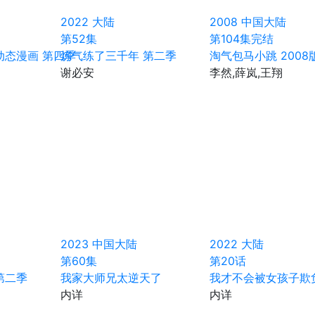
2022
大陆
2008
中国大陆
第52集
第104集完结
动态漫画 第四季
炼气练了三千年 第二季
淘气包马小跳 2008
谢必安
李然,薛岚,王翔
2023
中国大陆
2022
大陆
第60集
第20话
第二季
我家大师兄太逆天了
我才不会被女孩子欺
内详
内详