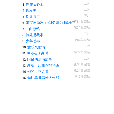
正片
你在我心上
3
正片
长发鬼
4
正片
乌龙特工
5
第34集完结
萌宝神助攻：妈咪我找到爹地了
6
第70集完结
一曲惊鸿
7
正片
何处是我家
8
第66集完结
少年朝奉
9
正片
爱乐风雨情
10
第72集完结
风停在转身时
11
正片
阿呆的爱情故事
12
第60集完结
新版：照相馆的秘密
13
第24集完结
她的生存之道
14
第10期完结
母胎单身恋爱大作战
15