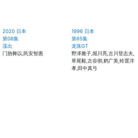
2020
日本
1996
日本
第08集
第65集
漾出
龙珠GT
门胁舞以,民安智惠
野泽雅子,堀川亮,古川登志夫,
草尾毅,古谷彻,鹤广美,铃置洋
孝,田中真弓