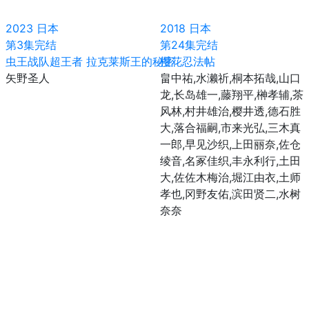
2023
日本
2018
日本
第3集完结
第24集完结
虫王战队超王者 拉克莱斯王的秘密
樱花忍法帖
矢野圣人
畠中祐,水濑祈,桐本拓哉,山口
龙,长岛雄一,藤翔平,榊孝辅,茶
风林,村井雄治,樱井透,德石胜
大,落合福嗣,市来光弘,三木真
一郎,早见沙织,上田丽奈,佐仓
绫音,名冢佳织,丰永利行,土田
大,佐佐木梅治,堀江由衣,土师
孝也,冈野友佑,滨田贤二,水树
奈奈