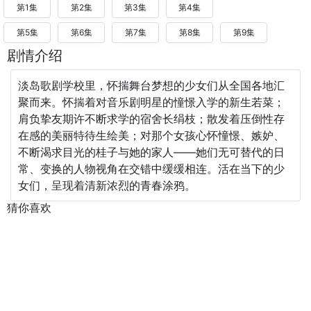
第1集
第2集
第3集
第4集
第5集
第6集
第7集
第8集
第9集
剧情介绍
淡岛歌剧学校里，怀揣舞台梦想的少女们从全国各地汇
聚而来。怀揣着对音乐剧明星的憧憬入学的新生若菜；
肩负挚友期许不断求学的宿舍长绢枝；散发着压倒性存
在感的美丽特待生绘美；对那个女孩心怀憧憬、嫉妒、
不断渴求目光的桂子与她的家人——她们无可替代的日
常、变换的人物视角在交错中缓缓相连。活在当下的少
女们，呈现着清新浓烈的青春涂鸦。
猜你喜欢