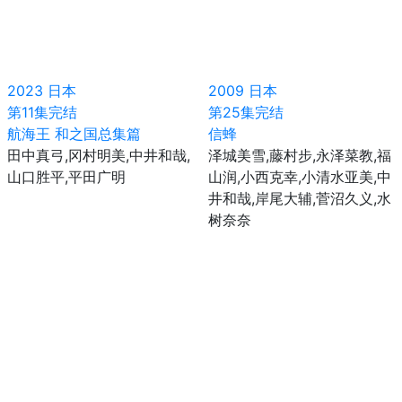
2023
日本
2009
日本
第11集完结
第25集完结
航海王 和之国总集篇
信蜂
田中真弓,冈村明美,中井和哉,
泽城美雪,藤村步,永泽菜教,福
山口胜平,平田广明
山润,小西克幸,小清水亚美,中
井和哉,岸尾大辅,菅沼久义,水
树奈奈