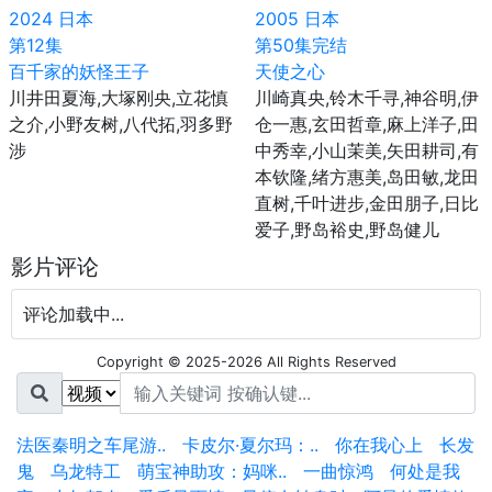
2024
日本
2005
日本
第12集
第50集完结
百千家的妖怪王子
天使之心
川井田夏海,大塚刚央,立花慎
川崎真央,铃木千寻,神谷明,伊
之介,小野友树,八代拓,羽多野
仓一惠,玄田哲章,麻上洋子,田
涉
中秀幸,小山茉美,矢田耕司,有
本钦隆,绪方惠美,岛田敏,龙田
直树,千叶进步,金田朋子,日比
爱子,野岛裕史,野岛健儿
影片评论
评论加载中...
Copyright © 2025-2026 All Rights Reserved
法医秦明之车尾游..
卡皮尔·夏尔玛：..
你在我心上
长发
鬼
乌龙特工
萌宝神助攻：妈咪..
一曲惊鸿
何处是我