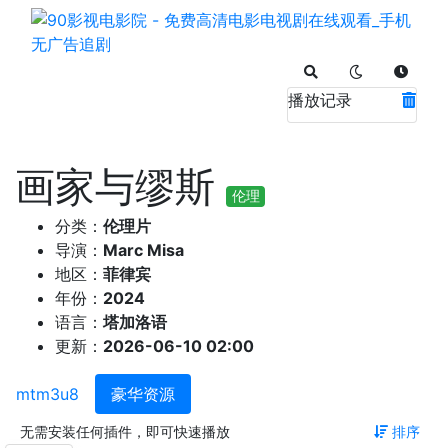
播放记录
画家与缪斯
伦理
分类：
伦理片
导演：
Marc Misa
地区：
菲律宾
年份：
2024
语言：
塔加洛语
更新：
2026-06-10 02:00
mtm3u8
豪华资源
无需安装任何插件，即可快速播放
排序