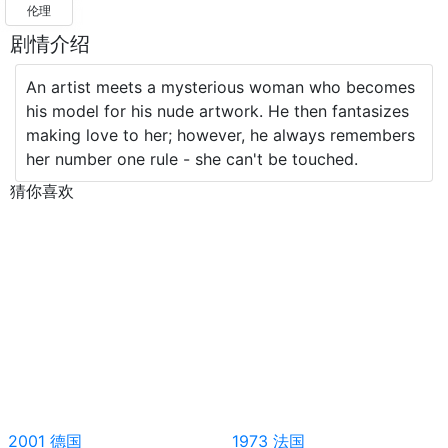
伦理
剧情介绍
An artist meets a mysterious woman who becomes
his model for his nude artwork. He then fantasizes
making love to her; however, he always remembers
her number one rule - she can't be touched.
猜你喜欢
2001
德国
1973
法国