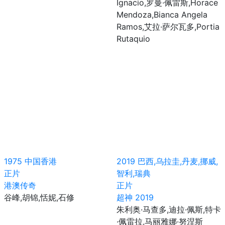
Ignacio,罗曼·佩雷斯,Horace
Mendoza,Bianca Angela
Ramos,艾拉·萨尔瓦多,Portia
Rutaquio
1975
中国香港
2019
巴西,乌拉圭,丹麦,挪威,
正片
智利,瑞典
港澳传奇
正片
谷峰,胡锦,恬妮,石修
超神 2019
朱利奥·马查多,迪拉·佩斯,特卡
·佩雷拉,马丽雅娜·努涅斯