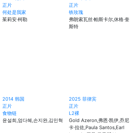
正片
正片
何处是我家
铁玫瑰
茱莉安·柯勒
弗朗索瓦丝·帕斯卡尔,休格·奎
斯特
2014
韩国
2025
菲律宾
正片
正片
食物链
L2裸
윤설희,엄다혜,손지완,김민혁
Gold Azeron,弗恩·凯伊,乔尼
卡·拉佐,Paula Santos,Earl