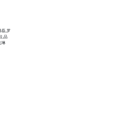
韩磊,罗
拉,品
志琳