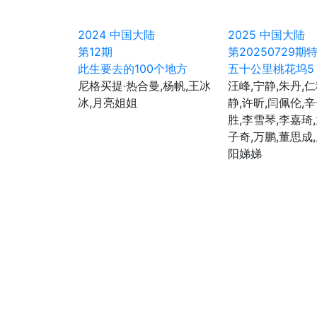
2024
中国大陆
2025
中国大陆
第12期
第20250729期
此生要去的100个地方
五十公里桃花坞5
尼格买提·热合曼,杨帆,王冰
汪峰,宁静,朱丹,仁
冰,月亮姐姐
静,许昕,闫佩伦,
胜,李雪琴,李嘉琦
子奇,万鹏,董思成
阳娣娣