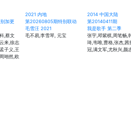
2021
内地
2014
中国大陆
特别加更
第20260805期特别联动
第20140411期
毛雪汪 2021
我是歌手 第二季
科,蔡文
毛不易,李雪琴, 元宝
张宇,邓紫棋,周笔畅,
辛云来,徐志
琦,韦唯,曹格,张杰,茜
,孟子义,王
冠,满文军,尤秋兴,颜
,周翊然,欧