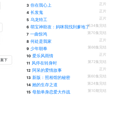
正片
你在我心上
3
正片
长发鬼
4
正片
乌龙特工
5
第34集完结
萌宝神助攻：妈咪我找到爹地了
6
第70集完结
一曲惊鸿
7
正片
何处是我家
8
第66集完结
少年朝奉
9
正片
爱乐风雨情
10
0案下
第72集完结
风停在转身时
11
正片
阿呆的爱情故事
12
第60集完结
新版：照相馆的秘密
13
第24集完结
她的生存之道
14
第10期完结
母胎单身恋爱大作战
15