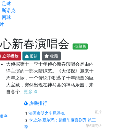
足球
斯诺克
网球
片
侦心新春演唱会
侦藏版
立即播放
报错
收藏
大侦探第十一季十年侦心新春演唱会是由内
详主演的一部大陆综艺。《大侦探》迎来十
周年之际，一个传说中积蓄了十年能量的巨
大宝藏，突然出现在神马县的神马乐园，来
自各个..
更多
热播排行
正片
法医秦明之车尾游魂
1
排序
卡皮尔·夏尔玛：超级印度喜剧秀 第三
2
第6期完结
季