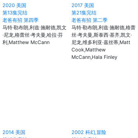
2020
美国
2017
美国
第13集完结
第21集完结
老爸有招 第四季
老爸有招 第二季
马特·勒布朗,利兹·施耐德,凯文
马特·勒布朗,利兹·施耐德,格蕾
·尼龙,格蕾丝·考夫曼,哈拉·芬
丝·考夫曼,斯泰西·基齐,凯文·
利,Matthew McCann
尼龙,维多利亚·嘉丝蒂,Matt
Cook,Matthew
McCann,Hala Finley
2014
美国
2002
科幻,冒险