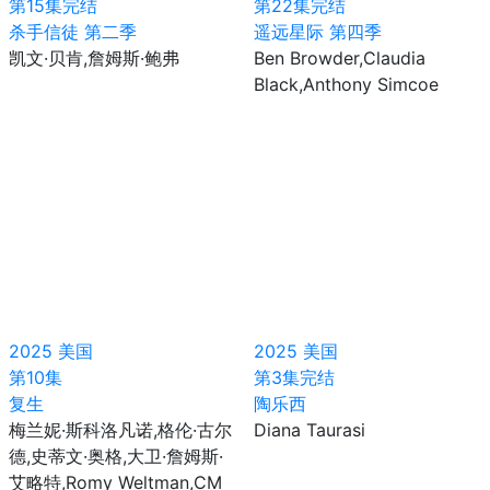
第15集完结
第22集完结
杀手信徒 第二季
遥远星际 第四季
凯文·贝肯,詹姆斯·鲍弗
Ben Browder,Claudia
Black,Anthony Simcoe
2025
美国
2025
美国
第10集
第3集完结
复生
陶乐西
梅兰妮·斯科洛凡诺,格伦·古尔
Diana Taurasi
德,史蒂文·奥格,大卫·詹姆斯·
艾略特,Romy Weltman,CM