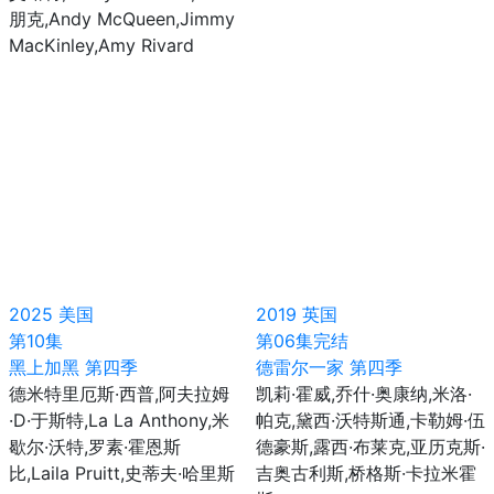
朋克,Andy McQueen,Jimmy
MacKinley,Amy Rivard
2025
美国
2019
英国
第10集
第06集完结
黑上加黑 第四季
德雷尔一家 第四季
德米特里厄斯·西普,阿夫拉姆
凯莉·霍威,乔什·奥康纳,米洛·
·D·于斯特,La La Anthony,米
帕克,黛西·沃特斯通,卡勒姆·伍
歇尔·沃特,罗素·霍恩斯
德豪斯,露西·布莱克,亚历克斯·
比,Laila Pruitt,史蒂夫·哈里斯
吉奥古利斯,桥格斯·卡拉米霍