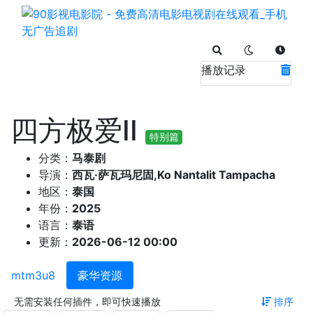
播放记录
四方极爱II
特别篇
分类：
马泰剧
导演：
西瓦·萨瓦玛尼固,Ko Nantalit Tampacha
地区：
泰国
年份：
2025
语言：
泰语
更新：
2026-06-12 00:00
mtm3u8
豪华资源
无需安装任何插件，即可快速播放
排序