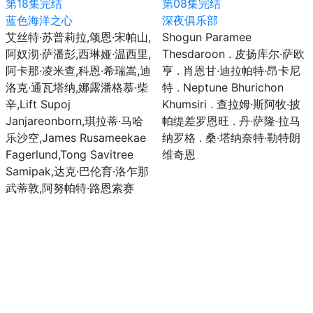
第18集完结
第08集完结
蓝色海洋之心
深夜俱乐部
艾丝特·苏普莉拉,颂恩·宋帕山,
Shogun Paramee
阿奴沏·萨潘彭,西琳娅·温西里,
Thesdaroon . 皮扬库尔·萨欧
阿卡那·凌米查,科恩·希瑞嵩,迪
亨 . 肖恩甘·迪拉帕特·昂卡尼
洛克·通瓦塔纳,娜露潘格慕·柴
特 . Neptune Bhurichon
辛,Lift Supoj
Khumsiri . 查拉姆·斯阿牧·披
Janjareonborn,琪拉蒂·马哈
帕缇差罗恩旺 . 丹·萨隆·拉马
乐沙空,James Rusameekae
纳罗格 . 桑·塔纳奈特·勒特朗
Fagerlund,Tong Savitree
维奇恩
Samipak,达克·巴伦育·洛乍那
武蒂敦,阿努帕特·路恩索赛