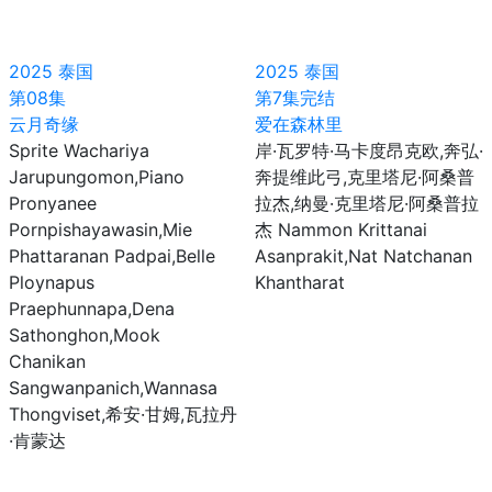
2025
泰国
2025
泰国
第08集
第7集完结
云月奇缘
爱在森林里
Sprite Wachariya
岸·瓦罗特·马卡度昂克欧,奔弘·
Jarupungomon,Piano
奔提维此弓,克里塔尼·阿桑普
Pronyanee
拉杰,纳曼·克里塔尼·阿桑普拉
Pornpishayawasin,Mie
杰 Nammon Krittanai
Phattaranan Padpai,Belle
Asanprakit,Nat Natchanan
Ploynapus
Khantharat
Praephunnapa,Dena
Sathonghon,Mook
Chanikan
Sangwanpanich,Wannasa
Thongviset,希安·甘姆,瓦拉丹
·肯蒙达