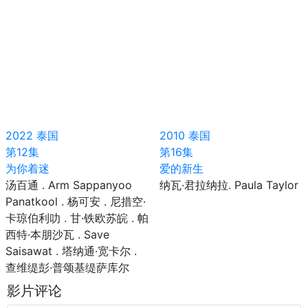
2022
泰国
2010
泰国
第12集
第16集
为你着迷
爱的新生
汤百通 . Arm Sappanyoo
纳瓦·君拉纳拉. Paula Taylor
Panatkool . 杨可安 . 尼措空·
卡琼伯利叻 . 甘·铁欧苏皖 . 帕
西特·本朋沙瓦 . Save
Saisawat . 塔纳通·宽卡尔 .
查维缇彭·普颂基缇萨库尔
影片评论