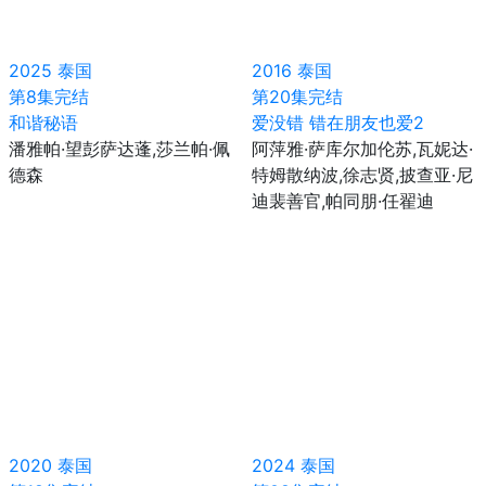
2025
泰国
2016
泰国
第8集完结
第20集完结
和谐秘语
爱没错 错在朋友也爱2
潘雅帕·望彭萨达蓬,莎兰帕·佩
阿萍雅·萨库尔加伦苏,瓦妮达·
德森
特姆散纳波,徐志贤,披查亚·尼
迪裴善官,帕同朋·任翟迪
2020
泰国
2024
泰国