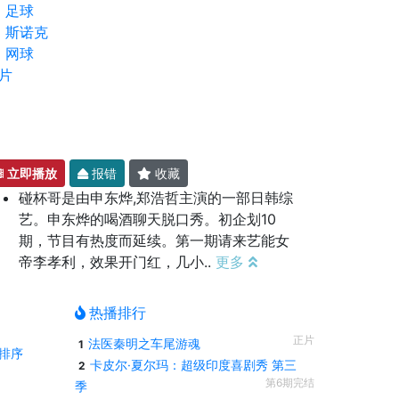
足球
斯诺克
网球
片
立即播放
报错
收藏
碰杯哥是由申东烨,郑浩哲主演的一部日韩综
艺。申东烨的喝酒聊天脱口秀。初企划10
期，节目有热度而延续。第一期请来艺能女
帝李孝利，效果开门红，几小..
更多
热播排行
正片
法医秦明之车尾游魂
1
排序
卡皮尔·夏尔玛：超级印度喜剧秀 第三
2
第6期完结
季