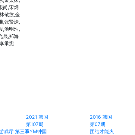
原,金太徕,
垠尚,宋炯
,林敬纹,金
准,张贤洙,
峻,池明浩,
允晟,郑海
,李承宪
2021
韩国
2016
韩国
第107期
第07期
地球游戏厅 第三季
GYM钟国
团结才能火