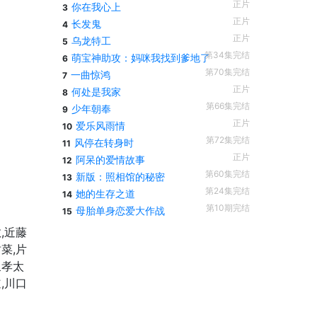
正片
你在我心上
3
正片
长发鬼
4
正片
乌龙特工
5
第34集完结
萌宝神助攻：妈咪我找到爹地了
6
第70集完结
一曲惊鸿
7
正片
何处是我家
8
第66集完结
少年朝奉
9
正片
爱乐风雨情
10
第72集完结
风停在转身时
11
正片
阿呆的爱情故事
12
第60集完结
新版：照相馆的秘密
13
第24集完结
她的生存之道
14
第10期完结
母胎单身恋爱大作战
15
,近藤
菜,片
泉孝太
,川口