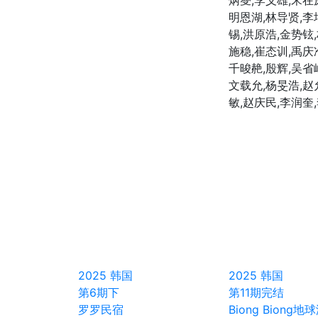
炳燮,李义雄,宋在
明恩湖,林导贤,李
锡,洪原浩,金势铉
施稳,崔态训,禹庆
千晙赩,殷辉,吴省
文载允,杨旻浩,赵
敏,赵庆民,李润奎
2025
韩国
2025
韩国
第6期下
第11期完结
罗罗民宿
Biong Biong