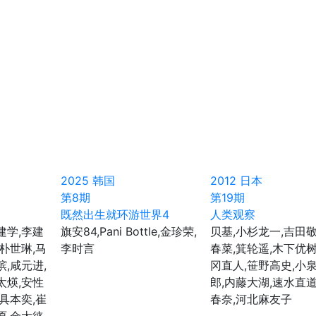
2025
韩国
2012
日本
第8期
第19期
既然出生就环游世界4
人类观察
建学,李建
旗安84,Pani Bottle,金珍荣,
贝基,小杉龙一,吉田敬
,朴世琳,马
李时言
春菜,箕轮遥,木下优树
瑸,咸元进,
冈直人,笹野高史,小
太煐,安性
郎,内藤大湖,速水直道
,具本奕,崔
春奈,河北麻友子