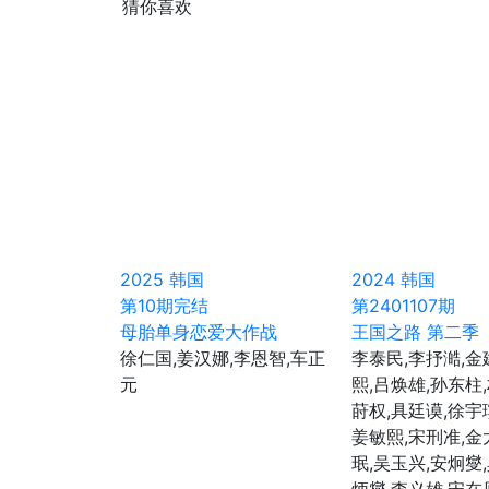
猜你喜欢
2025
韩国
2024
韩国
第10期完结
第2401107期
母胎单身恋爱大作战
王国之路 第二季
徐仁国,姜汉娜,李恩智,车正
李泰民,李抒澔,金
元
熙,吕焕雄,孙东柱
莳权,具廷谟,徐宇
姜敏熙,宋刑准,金
珉,吴玉兴,安炯燮