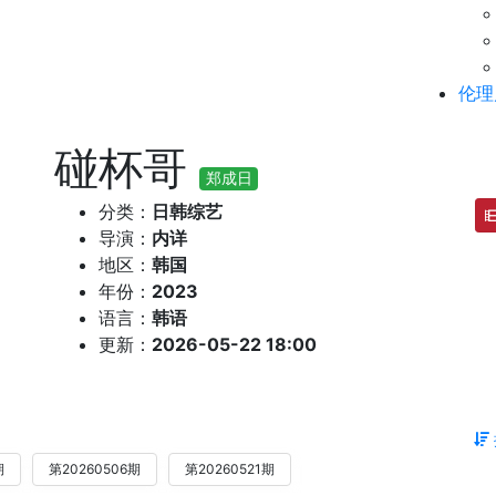
伦理
碰杯哥
郑成日
分类：
日韩综艺
导演：
内详
地区：
韩国
年份：
2023
语言：
韩语
更新：
2026-05-22 18:00
期
第20260506期
第20260521期