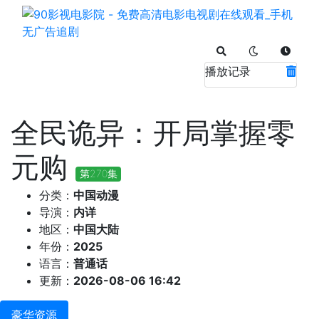
播放记录
全民诡异：开局掌握零
元购
第270集
分类：
中国动漫
导演：
内详
地区：
中国大陆
年份：
2025
语言：
普通话
更新：
2026-08-06 16:42
豪华资源