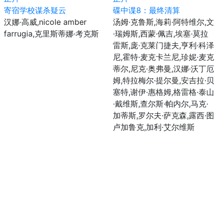
寄宿学校谋杀疑云
碟中谍8：最终清算
汉娜·高威,nicole amber
汤姆·克鲁斯,海莉·阿特维尔,文
farrugia,克里斯蒂娜·考克斯
·瑞姆斯,西蒙·佩吉,埃塞·莫拉
雷斯,庞·克莱门捷夫,亨利·科泽
尼,霍特·麦克卡兰尼,珍妮·麦克
蒂尔,尼克·奥弗曼,汉娜·沃丁厄
姆,特拉梅尔·提尔曼,安吉拉·贝
塞特,谢伊·惠格姆,格雷格·泰山
·戴维斯,查尔斯·帕内尔,马克·
加蒂斯,罗尔夫·萨克森,露西·图
卢加鲁克,加利·艾尔维斯