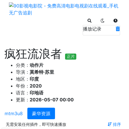
播放记录
疯狂流浪者
正片
分类：
动作片
导演：
莫希特·苏里
地区：
印度
年份：
2020
语言：
印地语
更新：
2026-05-07 00:00
mtm3u8
豪华资源
无需安装任何插件，即可快速播放
排序