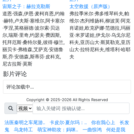
宙斯之子：赫拉克勒斯
太空救援（原声版）
道恩·强森,伊恩·麦柯肖恩,约翰
弗拉季米尔·弗多维琴科夫,帕
·赫特,卢夫斯·塞维尔,阿卡塞尔
维尔·杰列维扬科,柳波芙·阿克
·亨涅,英格丽德·波尔索·贝达
肖诺娃,欧克萨娜·范德拉,玛丽
尔,瑞斯·里奇,约瑟夫·费因斯,
亚·米罗诺娃,伊戈尔·乌戈尔尼
托拜厄斯·桑特尔曼,彼得·穆兰,
科夫,亚历山大·斯莫勒克,亚历
丽贝卡·弗格森,艾萨克·安德鲁
山大·拉特尼科夫,维塔利·哈耶
斯,乔·安德森,斯蒂芬·皮科克,
夫
尼古拉斯·莫斯
影片评论
评论加载中...
Copyright © 2025-2026 All Rights Reserved
法医秦明之车尾游..
卡皮尔·夏尔玛：..
你在我心上
长发
鬼
乌龙特工
萌宝神助攻：妈咪..
一曲惊鸿
何处是我