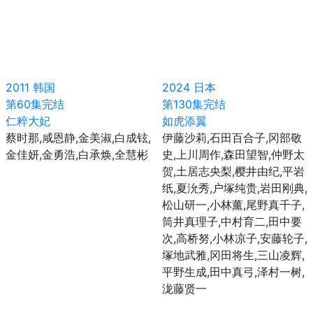
2011
韩国
2024
日本
第60集完结
第130集完结
仁粹大妃
如虎添翼
蔡时那,咸恩静,金美淑,白成铉,
伊藤沙莉,石田百合子,冈部敬
金佳妍,金勇浩,白承焕,全慧彬
史,上川周作,森田望智,仲野太
贺,土居志央梨,樱井由纪,平岩
纸,夏沇秀,户塚纯贵,岩田刚典,
松山研一,小林薰,尾野真千子,
筒井真理子,中村育二,田中要
次,高桥努,小林凉子,安藤轮子,
塚地武雅,冈田将生,三山凌辉,
平野生成,田中真弓,泽村一树,
泷藤贤一