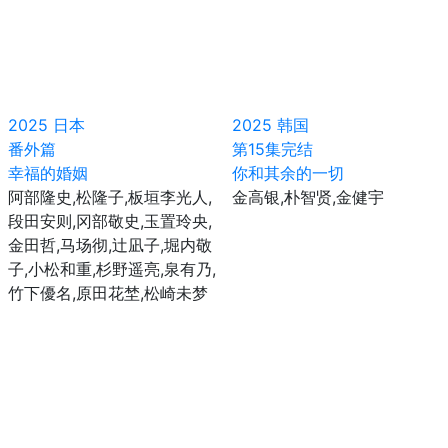
2025
日本
2025
韩国
番外篇
第15集完结
幸福的婚姻
你和其余的一切
阿部隆史,松隆子,板垣李光人,
金高银,朴智贤,金健宇
段田安则,冈部敬史,玉置玲央,
金田哲,马场彻,辻凪子,堀内敬
子,小松和重,杉野遥亮,泉有乃,
竹下優名,原田花埜,松崎未梦