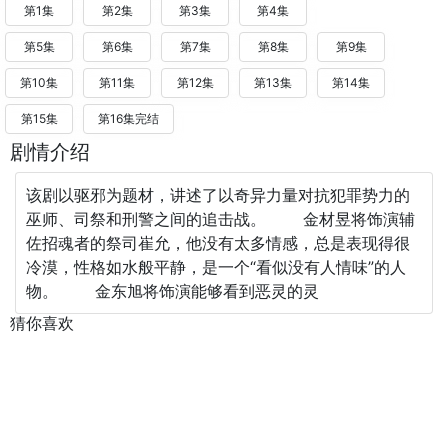
第1集
第2集
第3集
第4集
第5集
第6集
第7集
第8集
第9集
第10集
第11集
第12集
第13集
第14集
第15集
第16集完结
剧情介绍
该剧以驱邪为题材，讲述了以奇异力量对抗犯罪势力的
巫师、司祭和刑警之间的追击战。 金材昱将饰演辅
佐招魂者的祭司崔允，他没有太多情感，总是表现得很
冷漠，性格如水般平静，是一个“看似没有人情味”的人
物。 金东旭将饰演能够看到恶灵的灵
猜你喜欢