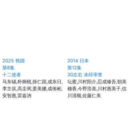
2025
韩国
2014
日本
第8集
第12集
十二使者
30左右 未经审查
马东锡,朴炯植,徐仁国,成东日,
坛蜜,川村阳介,忍成修吾,朝美
李主傧,高圭弼,姜美娜,成侑彬,
穗香,今野浩喜,川村惠美子,信
安智惠,雷嘉汭
川清顺,佐藤仁美