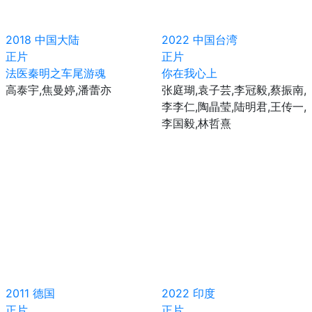
2018
中国大陆
2022
中国台湾
正片
正片
法医秦明之车尾游魂
你在我心上
高泰宇,焦曼婷,潘蕾亦
张庭瑚,袁子芸,李冠毅,蔡振南,
李李仁,陶晶莹,陆明君,王传一,
李国毅,林哲熹
2011
德国
2022
印度
正片
正片