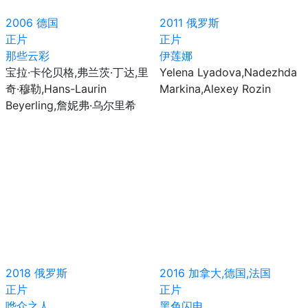
2006
德国
2011
俄罗斯
正片
正片
那些云彩
伊莲娜
宝拉·卡伦贝格,弗兰茨·丁达,里
Yelena Lyadova,Nadezhda
奇·穆勒,Hans-Laurin
Markina,Alexey Rozin
Beyerling,詹妮弗·乌尔里希
2018
俄罗斯
2016
加拿大,德国,法国
正片
正片
哗众之人
黑色闪电