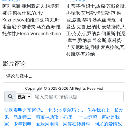
阿列克谢·菲利蒙诺夫,纳塔莉
史蒂芬·詹姆士,杰森·苏戴奇斯,
娅·库德拉什瓦,Yuriy
杰瑞米·艾恩斯,卡里斯·范·侯
Kuznetsov,帕维尔·迈科夫,叶
登,威廉·赫特,沙妮丝·班顿,阿
甫盖尼·齐加诺夫,马克西姆·维
曼达·克鲁,巴纳比·麦楚拉特,大
托尔甘,Elena Voronchikhina
卫·克劳斯,乔纳森·阿里斯,托尼
·库兰,乔纳森·希金斯,嘉科莫·
吉安尼欧缇,乔恩·麦克拉伦,瓦
拉斯塔·瓦拉纳
影片评论
评论加载中...
Copyright © 2025-2026 All Rights Reserved
法医秦明之车尾游..
卡皮尔·夏尔玛：..
你在我心上
长发
鬼
乌龙特工
萌宝神助攻：妈咪..
一曲惊鸿
何处是我
家
少年朝奉
爱乐风雨情
风停在转身时
阿呆的爱情故