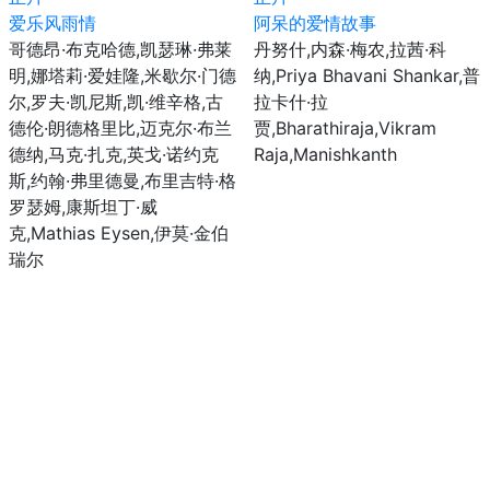
爱乐风雨情
阿呆的爱情故事
哥德昂·布克哈德,凯瑟琳·弗莱
丹努什,内森·梅农,拉茜·科
明,娜塔莉·爱娃隆,米歇尔·门德
纳,Priya Bhavani Shankar,普
尔,罗夫·凯尼斯,凯·维辛格,古
拉卡什·拉
德伦·朗德格里比,迈克尔·布兰
贾,Bharathiraja,Vikram
德纳,马克·扎克,英戈·诺约克
Raja,Manishkanth
斯,约翰·弗里德曼,布里吉特·格
罗瑟姆,康斯坦丁·威
克,Mathias Eysen,伊莫·金伯
瑞尔